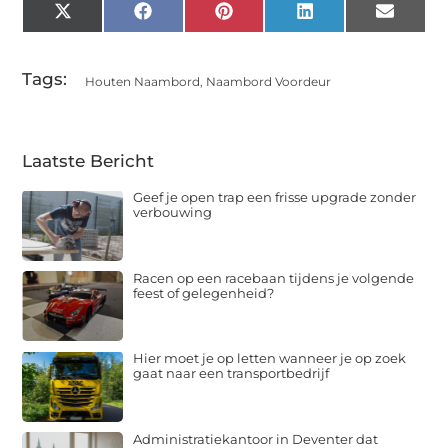
X
Facebook
Pinterest
LinkedIn
Email
(Twitter)
Tags:
Houten Naambord
,
Naambord Voordeur
Laatste Bericht
Geef je open trap een frisse upgrade zonder
verbouwing
Racen op een racebaan tijdens je volgende
feest of gelegenheid?
Hier moet je op letten wanneer je op zoek
gaat naar een transportbedrijf
Administratiekantoor in Deventer dat