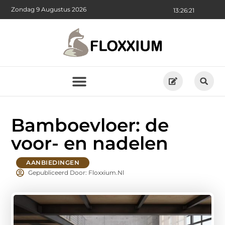
Zondag 9 Augustus 2026
13:26:23
Bamboevloer: de
voor- en nadelen
AANBIEDINGEN
Gepubliceerd Door: Floxxium.nl